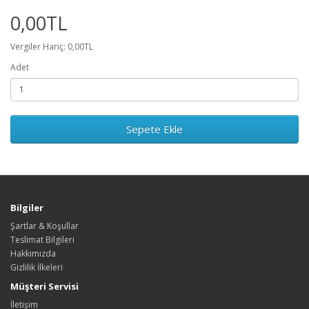
0,00TL
Vergiler Hariç: 0,00TL
Adet
Sepete Ekle
Bilgiler
Şartlar & Koşullar
Teslimat Bilgileri
Hakkımızda
Gizlilik İlkeleri
Müşteri Servisi
İletişim